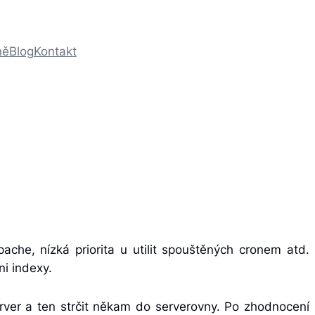
ně
Blog
Kontakt
pache, nízká priorita u utilit spouštěných cronem atd.
i indexy.
ver a ten strčit někam do serverovny. Po zhodnocení