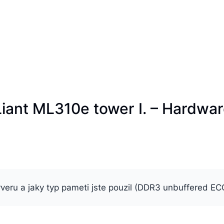
iant ML310e tower I. – Hardwar
rveru a jaky typ pameti jste pouzil (DDR3 unbuffered EC