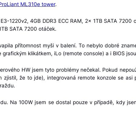
ProLiant ML310e tower
.
on E3-1220v2, 4GB DDR3 ECC RAM, 2x 1TB SATA 7200 o
 1TB SATA 7200 otáček.
vapila přítomnost myši v balení. To nebylo dobré zna
 grafickým klikátkem, iLo (remote console) a i BIOS jso
rverového HW jsem tyto problémy nečekal. Pokud nepouž
 zjistil, že to jde), integrovaná remote konzole se as
vraždu.
idu. Na 100W jsem se dostal pouze v případě, kdy jsem