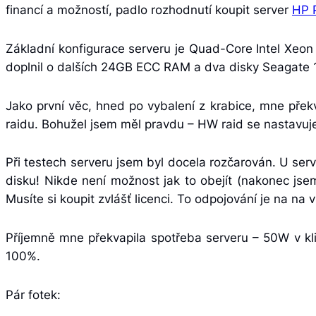
financí a možností, padlo rozhodnutí koupit server
HP 
Základní konfigurace serveru je Quad-Core Intel Xe
doplnil o dalších 24GB ECC RAM a dva disky Seagate
Jako první věc, hned po vybalení z krabice, mne přek
raidu. Bohužel jsem měl pravdu – HW raid se nastavuje
Při testech serveru jsem byl docela rozčarován. U se
disku! Nikde není možnost jak to obejít (nakonec jsem
Musíte si koupit zvlášť licenci. To odpojování je na na 
Příjemně mne překvapila spotřeba serveru – 50W v kl
100%.
Pár fotek: