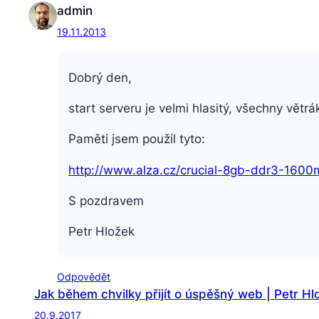
admin
19.11.2013
Dobrý den,
start serveru je velmi hlasitý, všechny větr
Paměti jsem použil tyto:
http://www.alza.cz/crucial-8gb-ddr3-160
S pozdravem
Petr Hložek
Odpovědět
Jak během chvilky přijít o úspěšný web | Petr Hl
20.9.2017