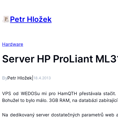
Petr Hložek
Hardware
Server HP ProLiant ML31
By
Petr Hložek
|
18.4.2013
VPS od WEDOSu mi pro HamQTH přestávala stačit. S
Bohužel to bylo málo. 3GB RAM, na databázi zabírající
Na dedikovaný server dostatečných parametrů web an