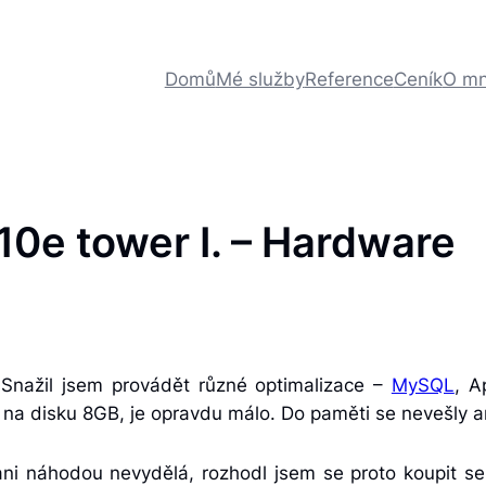
Domů
Mé služby
Reference
Ceník
O m
0e tower I. – Hardware
nažil jsem provádět různé optimalizace –
MySQL
, A
 na disku 8GB, je opravdu málo. Do paměti se nevešly an
i náhodou nevydělá, rozhodl jsem se proto koupit ser