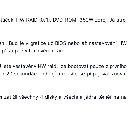
táček, HW RAID (0/1), DVD-ROM, 350W zdroj. Já stroj
mení. Buď je v grafice už BIOS nebo až nastavování HW
u přístupné v textovém režimu.
ijete vestavěný HW raid, lze bootovat pouze z prvního
i po 20 sekundách odpojí a musíte se připojovat znovu.
 zatížil všechny 4 disky a všechna jádra téměř na na