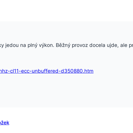
áky jedou na plný výkon. Běžný provoz docela ujde, ale p
0mhz-cl11-ecc-unbuffered-d350880.htm
ožek