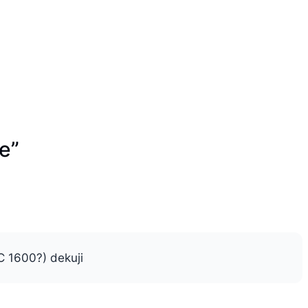
e”
C 1600?) dekuji