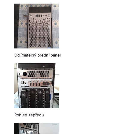
Odjímatelný přední panel
Pohled zepředu