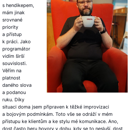
s hendikepem,
mám jinak
srovnané
priority
a přístup
k práci. Jako
programátor
vidím širší
souvislosti.
Věřím na
platnost
daného slova
a podanou
ruku. Díky
situaci doma jsem připraven k těžké improvizaci
a bojovým podmínkám. Toto vše se odráží v mém
přístupu ke klientům a ke stylu mé komunikace. Ano,
dost často beru hovory v dobu, kdy se to nesluší, dost