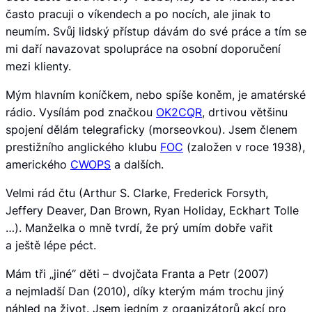
často pracuji o víkendech a po nocích, ale jinak to
neumím. Svůj lidský přístup dávám do své práce a tím se
mi daří navazovat spolupráce na osobní doporučení
mezi klienty.
Mým hlavním koníčkem, nebo spíše koněm, je amatérské
rádio. Vysílám pod značkou
OK2CQR
, drtivou většinu
spojení dělám telegraficky (morseovkou). Jsem členem
prestižního anglického klubu
FOC
(založen v roce 1938),
amerického
CWOPS
a dalších.
Velmi rád čtu (Arthur S. Clarke, Frederick Forsyth,
Jeffery Deaver, Dan Brown, Ryan Holiday, Eckhart Tolle
…). Manželka o mně tvrdí, že prý umím dobře vařit
a ještě lépe péct.
Mám tři „jiné“ děti – dvojčata Franta a Petr (2007)
a nejmladší Dan (2010), díky kterým mám trochu jiný
náhled na život. Jsem jedním z organizátorů akcí pro