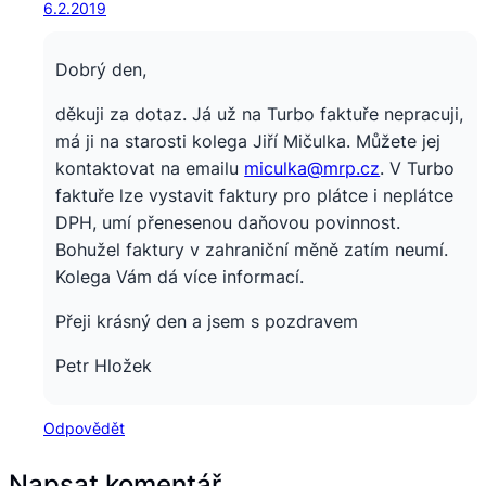
6.2.2019
Dobrý den,
děkuji za dotaz. Já už na Turbo faktuře nepracuji,
má ji na starosti kolega Jiří Mičulka. Můžete jej
kontaktovat na emailu
miculka@mrp.cz
. V Turbo
faktuře lze vystavit faktury pro plátce i neplátce
DPH, umí přenesenou daňovou povinnost.
Bohužel faktury v zahraniční měně zatím neumí.
Kolega Vám dá více informací.
Přeji krásný den a jsem s pozdravem
Petr Hložek
Odpovědět
Napsat komentář