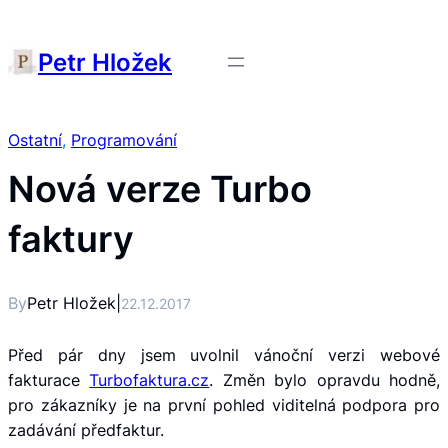
Petr Hložek
Ostatní
, 
Programování
Nová verze Turbo
faktury
By
Petr Hložek
|
22.12.2017
Před pár dny jsem uvolnil vánoční verzi webové
fakturace
Turbofaktura.cz
. Změn bylo opravdu hodně,
pro zákazníky je na první pohled viditelná podpora pro
zadávání předfaktur.