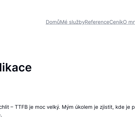
Domů
Mé služby
Reference
Ceník
O m
likace
lit – TTFB je moc velký. Mým úkolem je zjistit, kde je p
.