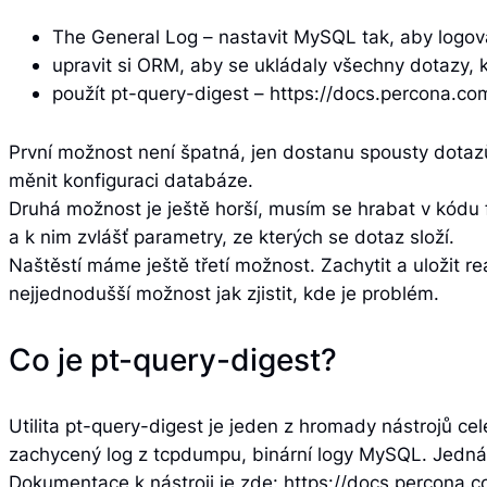
The General Log – nastavit MySQL tak, aby logov
upravit si ORM, aby se ukládaly všechny dotazy, k
použít pt-query-digest – https://docs.percona.co
První možnost není špatná, jen dostanu spousty dotazů,
měnit konfiguraci databáze.
Druhá možnost je ještě horší, musím se hrabat v kódu 
a k nim zvlášť parametry, ze kterých se dotaz složí.
Naštěstí máme ještě třetí možnost. Zachytit a uložit r
nejjednodušší možnost jak zjistit, kde je problém.
Co je pt-query-digest?
Utilita pt-query-digest je jeden z hromady nástrojů ce
zachycený log z tcpdumpu, binární logy MySQL. Jedná s
Dokumentace k nástroji je zde: https://docs.percona.