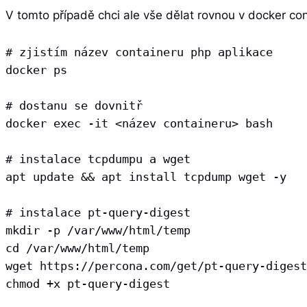
V tomto případě chci ale vše dělat rovnou v docker cont
# zjistím název containeru php aplikace

docker ps

# dostanu se dovnitř

docker exec -it <název containeru> bash

# instalace tcpdumpu a wget

apt update && apt install tcpdump wget -y

# instalace pt-query-digest

mkdir -p /var/www/html/temp

cd /var/www/html/temp

wget https://percona.com/get/pt-query-digest

chmod +x pt-query-digest
