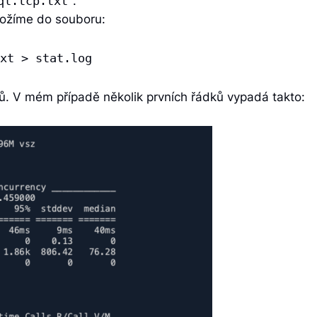
.
ql.tcp.txt
ložíme do souboru:
xt > stat.log
ů. V mém případě několik prvních řádků vypadá takto: