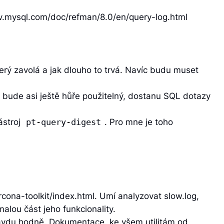
ev.mysql.com/doc/refman/8.0/en/query-log.html
terý zavolá a jak dlouho to trvá. Navíc budu muset
 bude asi ještě hůře použitelný, dostanu SQL dotazy
ástroj
. Pro mne je toho
pt-query-digest
rcona-toolkit/index.html. Umí analyzovat slow.log,
alou část jeho funkcionality.
ravdu hodně. Dokumentace, ke všem utilitám od