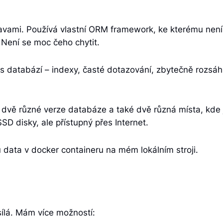
avami. Používá vlastní ORM framework, ke kterému nen
 Není se moc čeho chytit.
 databází – indexy, časté dotazování, zbytečně rozsáhl
 si dvě různé verze databáze a také dvě různá místa, kd
SD disky, ale přístupný přes Internet.
data v docker containeru na mém lokálním stroji.
sílá. Mám více možností: