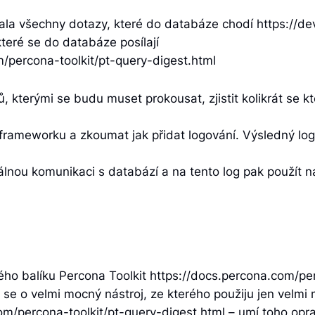
ala všechny dotazy, které do databáze chodí https://d
teré se do databáze posílají
m/percona-toolkit/pt-query-digest.html
 kterými se budu muset prokousat, zjistit kolikrát se k
frameworku a zkoumat jak přidat logování. Výsledný log
eálnou komunikaci s databází a na tento log pak použít n
lého balíku Percona Toolkit https://docs.percona.com/pe
e o velmi mocný nástroj, ze kterého použiju jen velmi m
com/percona-toolkit/pt-query-digest.html – umí toho op