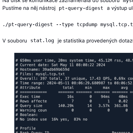
Na disk se komunikace zaznamenala do souboru
mys
Pustíme na něj nástroj
a výstup u
pt-query-digest
./pt-query-digest --type tcpdump mysql.tcp.t
V souboru
je statistika provedených dotaz
stat.log