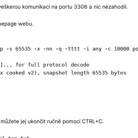
veškerou komunikaci na portu 3306 a nic nezahodil.
omepage webu.
p -s 65535 -x -nn -q -tttt -i any -c 10000 po
]... for full protocol decode

x cooked v2), snapshot length 65535 bytes

 můžete jej ukončit ručně pomocí CTRL+C.