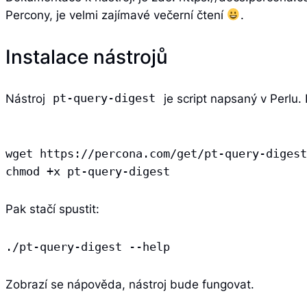
Percony, je velmi zajímavé večerní čtení
.
Instalace nástrojů
Nástroj
je script napsaný v Perlu.
pt-query-digest
wget https://percona.com/get/pt-query-digest

chmod +x pt-query-digest
Pak stačí spustit:
./pt-query-digest --help
Zobrazí se nápověda, nástroj bude fungovat.