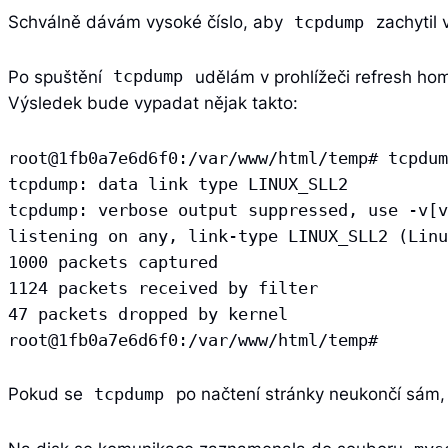
Schválně dávám vysoké číslo, aby
zachytil 
tcpdump
Po spuštění
udělám v prohlížeči refresh h
tcpdump
Výsledek bude vypadat nějak takto:
root@1fb0a7e6d6f0:/var/www/html/temp# tcpdum
tcpdump: data link type LINUX_SLL2

tcpdump: verbose output suppressed, use -v[v
listening on any, link-type LINUX_SLL2 (Linu
1000 packets captured

1124 packets received by filter

47 packets dropped by kernel

root@1fb0a7e6d6f0:/var/www/html/temp#
Pokud se
po načtení stránky neukončí sám,
tcpdump