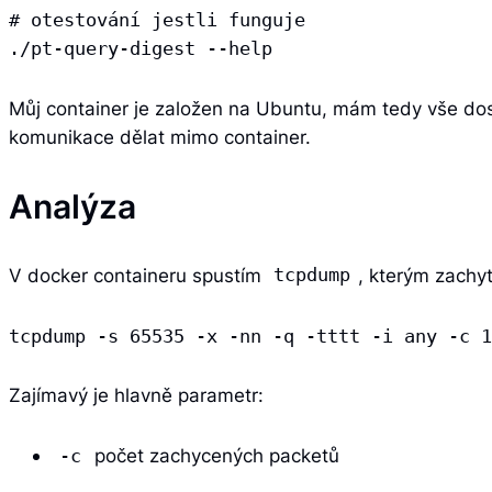
# otestování jestli funguje

./pt-query-digest --help
Můj container je založen na Ubuntu, mám tedy vše dost
komunikace dělat mimo container.
Analýza
V docker containeru spustím
, kterým zachy
tcpdump
tcpdump -s 65535 -x -nn -q -tttt -i any -c 1
Zajímavý je hlavně parametr:
počet zachycených packetů
-c