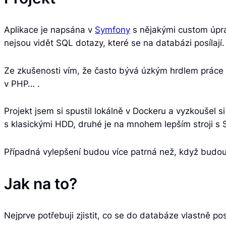
Aplikace je napsána v
Symfony
s nějakými custom úpr
nejsou vidět SQL dotazy, které se na databázi posílají.
Ze zkušenosti vím, že často bývá úzkým hrdlem práce s
v PHP… .
Projekt jsem si spustil lokálně v Dockeru a vyzkoušel
s klasickými HDD, druhé je na mnohem lepším stroji s S
Případná vylepšení budou více patrná než, když budou 
Jak na to?
Nejprve potřebuji zjistit, co se do databáze vlastně po